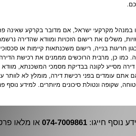
ם.
מנהל מקרקעי ישראל, אם מדובר בקרקע שאינה פרטית
ות, משלים את רישום הזכויות ומוודא שהדירה נרשמת
ן חריגות בנייה, רישום משכנתאות קיימות או סכסוכי 
 כמו כן, מרבית הרוכשים מממנים את רכישת הדירה
דירה מסייע לקונה בבדיקת מסמכי המשכנתא, מוודא שא
ם עומדים בפני רכישת דירה, מומלץ לא לוותר על שי
חה, שקופה ונטולת סיכונים מיותרים. למידע נוסף פנו ע
דע נוסף חייגו:
074-7009861
או מלאו פרט